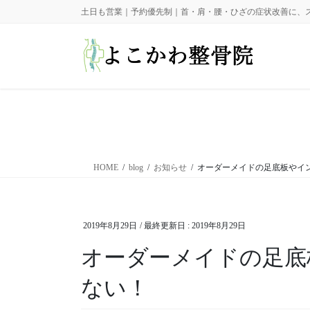
コ
ナ
土日も営業｜予約優先制｜首・肩・腰・ひざの症状改善に、
ン
ビ
テ
ゲ
ン
ー
ツ
シ
に
ョ
移
ン
動
に
移
動
HOME
blog
お知らせ
オーダーメイドの足底板やイ
2019年8月29日
/ 最終更新日 :
2019年8月29日
オーダーメイドの足底
ない！