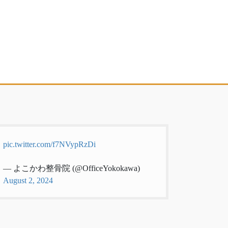
pic.twitter.com/f7NVypRzDi
— よこかわ整骨院 (@OfficeYokokawa)
August 2, 2024