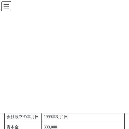
コ
ナ
ン
ビ
テ
ゲ
ン
ー
会社概要
ツ
シ
に
ョ
移
ン
HOME
会社概要
動
に
移
動
会社概要
会社名
合資会社 オフィスリダクション
英文社名
Office Reduction Inc.
代表
横川雅章
会社設立の年月日
1999年3月1日
資本金
300,000