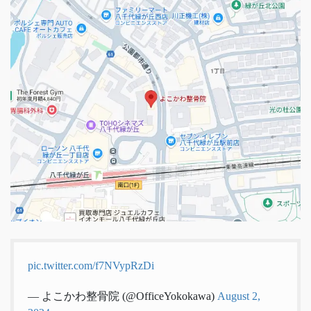
pic.twitter.com/f7NVypRzDi
— よこかわ整骨院 (@OfficeYokokawa)
August 2,